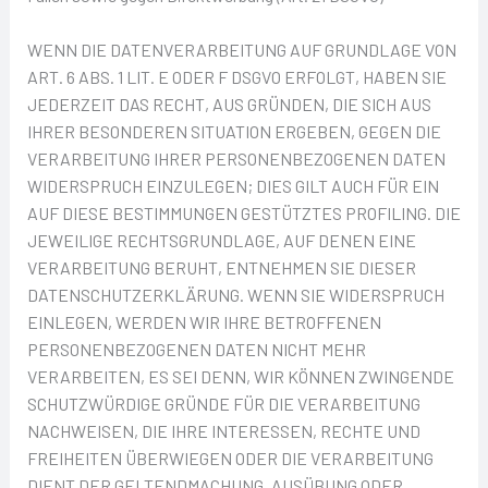
WENN DIE DATENVERARBEITUNG AUF GRUNDLAGE VON
ART. 6 ABS. 1 LIT. E ODER F DSGVO ERFOLGT, HABEN SIE
JEDERZEIT DAS RECHT, AUS GRÜNDEN, DIE SICH AUS
IHRER BESONDEREN SITUATION ERGEBEN, GEGEN DIE
VERARBEITUNG IHRER PERSONENBEZOGENEN DATEN
WIDERSPRUCH EINZULEGEN; DIES GILT AUCH FÜR EIN
AUF DIESE BESTIMMUNGEN GESTÜTZTES PROFILING. DIE
JEWEILIGE RECHTSGRUNDLAGE, AUF DENEN EINE
VERARBEITUNG BERUHT, ENTNEHMEN SIE DIESER
DATENSCHUTZERKLÄRUNG. WENN SIE WIDERSPRUCH
EINLEGEN, WERDEN WIR IHRE BETROFFENEN
PERSONENBEZOGENEN DATEN NICHT MEHR
VERARBEITEN, ES SEI DENN, WIR KÖNNEN ZWINGENDE
SCHUTZWÜRDIGE GRÜNDE FÜR DIE VERARBEITUNG
NACHWEISEN, DIE IHRE INTERESSEN, RECHTE UND
FREIHEITEN ÜBERWIEGEN ODER DIE VERARBEITUNG
DIENT DER GELTENDMACHUNG, AUSÜBUNG ODER